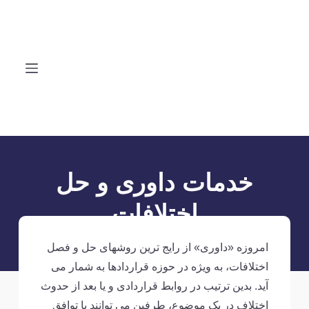
S
k
i
p
t
o
c
o
n
خدمات داوری و حل
t
اختلافات
e
n
امروزه «داوری» از رایج ترین روشهای حل و فصل
t
اختلافات، به ویژه در حوزه قراردادها به شمار می
آید. بدین ترتیب در روابط قراردادی و یا بعد از حدوث
اختلاف در یک موضوع، طرفین می توانند با توافق